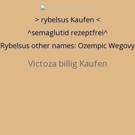
> rybelsus Kaufen <
^semaglutid rezeptfrei^
RYBELSUS BESTELLEN - SEMAGLUTID IN WIEN
RYBELSUS
KAUFEN
STELLEN
RYBELSUS 14 MG ONLINE BESTELLEN
Rybelsus other names: Ozempic Wegovy
Victoza billig Kaufen
elsus germany