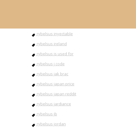
rybelsus inhaltsstoffe
rybelsus injection
rybelsus instructions
rybelsus inyectable
rybelsus ireland
rybelsus is used for
rybelsus j code
rybelsus jak brac
rybelsus japan price
rybelsus japan reddit
rybelsus jardiance
rybelsus jb
rybelsus jordan