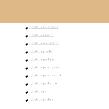
rybelsus inhaltsstoffe
rybelsus injection
rybelsus instructions
rybelsus inyectable
rybelsus ireland
rybelsus is used for
rybelsus j code
rybelsus jak brac
rybelsus japan price
rybelsus japan reddit
rybelsus jardiance
rybelsus jb
rybelsus jordan