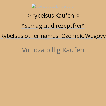
> rybelsus Kaufen <
^semaglutid rezeptfrei^
RYBELSUS BESTELLEN - SEMAGLUTID IN WIEN
RYBELSUS
KAUFEN
STELLEN
RYBELSUS 14 MG ONLINE BESTELLEN
Rybelsus other names: Ozempic Wegovy
Victoza billig Kaufen
elsus germany